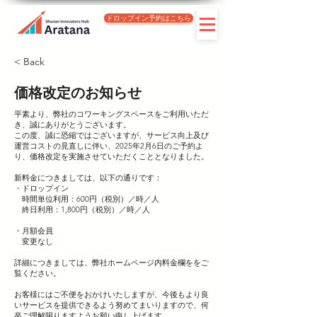
ドロップイン予約はこちら
< Back
価格改定のお知らせ
平素より、弊社のコワーキングスペースをご利用いただ
き、誠にありがとうございます。
この度、誠に恐縮ではございますが、サービス向上及び
運営コストの見直しに伴い、2025年2月6日のご予約よ
り、価格改定を実施させていただくこととなりました。
新料金につきましては、以下の通りです：
・ドロップイン
時間単位利用：600円（税別）／時／人
終日利用：1,800円（税別）／時／人
・月額会員
変更なし
詳細につきましては、弊社ホームページ内料金欄ををご
覧ください。
お客様にはご不便をおかけいたしますが、今後もより良
いサービスを提供できるよう努めてまいりますので、何
卒ご理解賜りますようお願い申し上げます。